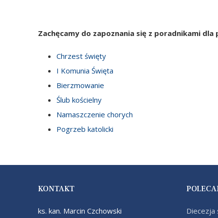
Bierzmowani
Ślub kościeln
Zachęcamy do zapoznania się z poradnikami dla p
Namaszczeni
Chrzest święty
Pogrzeb katol
I Komunia Święta
Bierzmowanie
Ślub kościelny
Namaszczenie chorych
Pogrzeb katolicki
KONTAKT
POLECA
ks. kan. Marcin Czchowski
Diecezja 