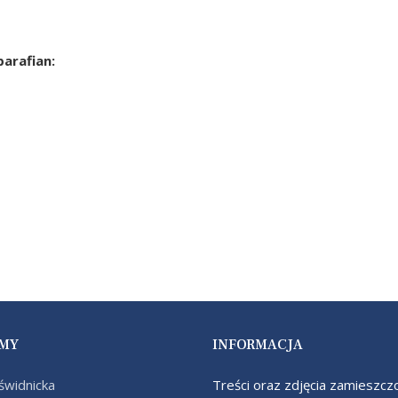
e
y
arafian:
e chorych
icki
MY
INFORMACJA
świdnicka
Treści oraz zdjęcia zamieszcz