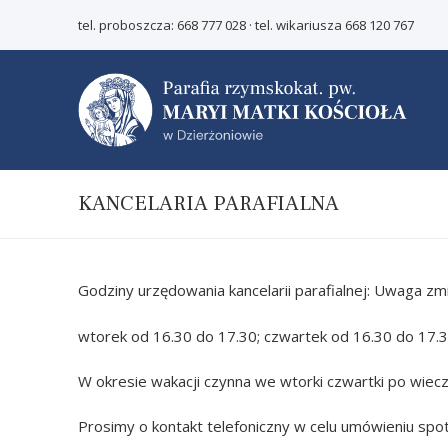
tel. proboszcza:
668 777 028
· tel. wikariusza
668 120 767
KANCELARIA PARAFIALNA
Start
Godziny urzędowania kancelarii parafialnej: Uwaga zm
O parafii
wtorek od 16.30 do 17.30; czwartek od 16.30 do 17.3
Duszpasterz
Poradnik
Kościoły paraf
Chrzest świę
Wspólnoty
W okresie wakacji czynna we wtorki czwartki po wieczo
I Komunia św
Kontakt
Prosimy o kontakt telefoniczny w celu umówieniu spotk