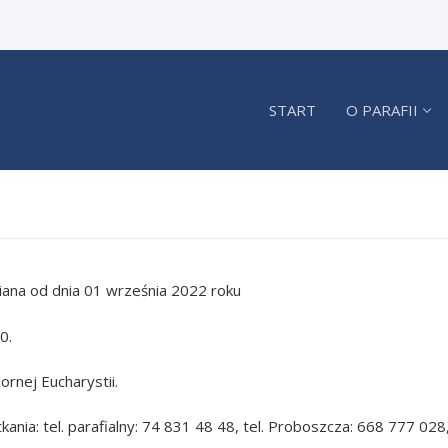
START
O PARAFII
iana od dnia 01 września 2022 roku
0.
e
ii
ty
rnej Eucharystii.
ięta
ania: tel. parafialny: 74 831 48 48, tel. Proboszcza: 668 777 028