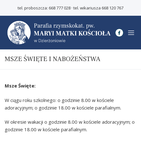
tel. proboszcza:
668 777 028
· tel. wikariusza
668 120 767
MSZE ŚWIĘTE I NABOŻEŃSTWA
Start
Msze Święte:
O parafii
W ciągu roku szkolnego: o godzinie 8.00 w kościele
Duszpasterze
Poradnik
adoracyjnym; o godzinie 18.00 w kościele parafialnym.
Kościoły parafii
Chrzest święty
Wspólnoty
W okresie wakacji o godzinie 8.00 w kościele adoracyjnym; o
I Komunia święta
Kontakt
godzinie 18.00 w kościele parafialnym.