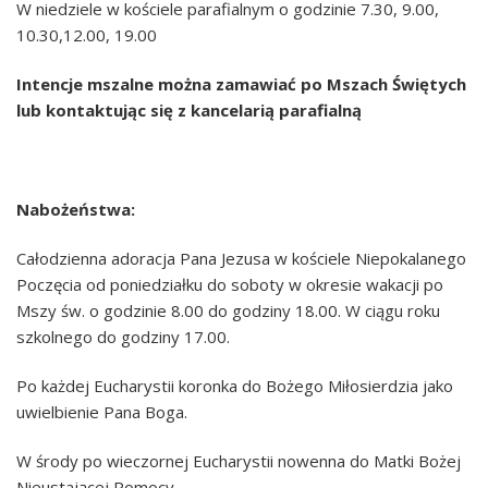
Bierzmowanie
W niedziele w kościele parafialnym o godzinie 7.30, 9.00,
10.30,12.00, 19.00
Ślub kościelny
Intencje mszalne można zamawiać po Mszach Świętych
Namaszczenie chorych
lub kontaktując się z kancelarią parafialną
Pogrzeb katolicki
Nabożeństwa:
Całodzienna adoracja Pana Jezusa w kościele Niepokalanego
Poczęcia od poniedziałku do soboty w okresie wakacji po
Mszy św. o godzinie 8.00 do godziny 18.00. W ciągu roku
szkolnego do godziny 17.00.
Po każdej Eucharystii koronka do Bożego Miłosierdzia jako
uwielbienie Pana Boga.
W środy po wieczornej Eucharystii nowenna do Matki Bożej
Nieustającej Pomocy.